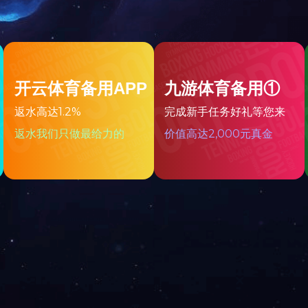
关于我们
新闻中心
产品中心
三亿(中国)一站式服务官网
联系方式
在线客服
亿官网厂
电话：+86 0595 87031350
281797857
传真：+86 0595 85727199
com
咨询热线：15906027760
Fuda Machinery Company Limited
Copyright © 2016-现在 三亿官网厂 www.buildyourdreambody.com 版权所有