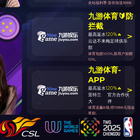
35吨石材叉车 FDM8350
40吨集装箱翻转叉装机
FDM798T-40G
热点新闻
更多
2011年水头三亿(中国)一站
式服务官网
三亿官网28吨轮式叉装车
通过福建省新产品新技术
福大16吨平衡重式内燃叉
车FDM8160获2012年度泉
州市